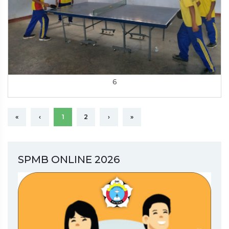
6
«
‹
1
2
›
»
SPMB ONLINE 2026