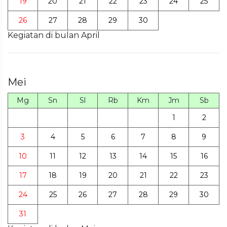
19
20
21
22
23
24
25
26
27
28
29
30
Kegiatan di bulan April
Mei
Mg
Sn
Sl
Rb
Km
Jm
Sb
1
2
3
4
5
6
7
8
9
10
11
12
13
14
15
16
17
18
19
20
21
22
23
24
25
26
27
28
29
30
31