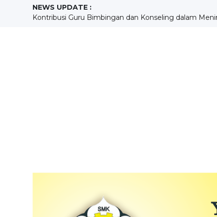
NEWS UPDATE :
KEGIATAN ENGLISH MORNING DAN HUBUNGANNYA 
Mengukur Kompetensi, Membangun Masa Depan : Pel
Menempa Disiplin dan Kreativitas melalui ekstrakurikule
SEKOLAH BERPRESTASI...
KONTRIBUSI PENDIDIKAN KEWARGANEGARAAN SISW
Building Holistic Generations at SMKS Aloisius...
Pengembangan Kompetensi Mekanik MudaMelalui Prak
Sebuah Pengalaman yang Menggurui Sang Guru...
MENGASAH KREATIVITAS PESERTA DIDIK MELALUI 
Kontribusi Guru Bimbingan dan Konseling dalam Meni