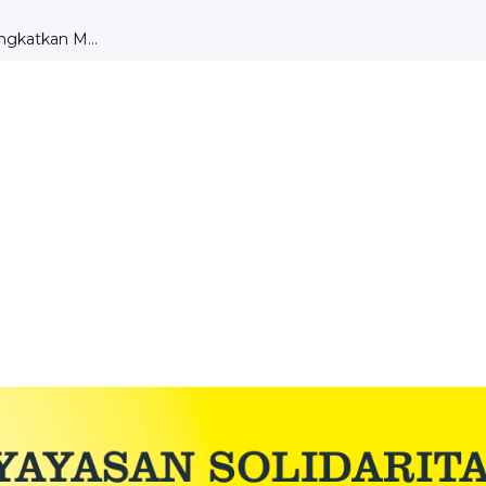
DENGAN TEORI MOTIVA...
aksanaan UKK ...
r Dru...
A SMK ST ALOISIUS ...
tik di Bengk...
PEMBELAJARAN PKK ...
ngkatkan M...