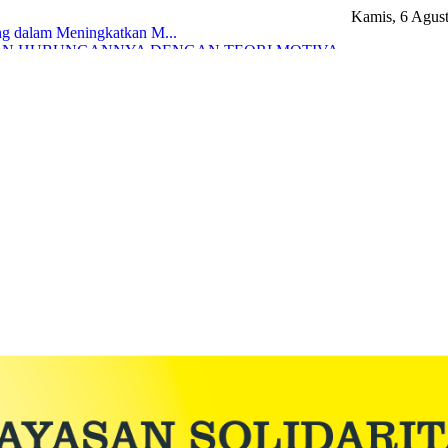
Kamis, 6 Agus
ng dalam Meningkatkan M...
N HUBUNGANNYA DENGAN TEORI MOTIVA...
 Depan : Pelaksanaan UKK ...
ekstrakurikuler Dru...
ANEGARAAN SISWA SMK ST ALOISIUS ...
oisius...
elalui Praktik di Bengk...
g Guru...
 DIDIK MELALUI PEMBELAJARAN PKK ...