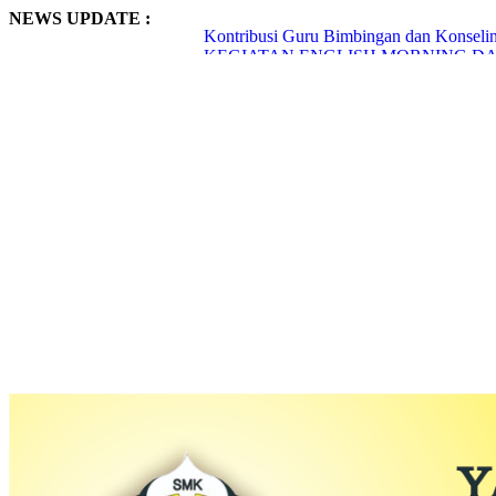
NEWS UPDATE :
Kontribusi Guru Bimbingan dan Konseli
KEGIATAN ENGLISH MORNING DA
Mengukur Kompetensi, Membangun Masa
Menempa Disiplin dan Kreativitas melalui 
SEKOLAH BERPRESTASI...
KONTRIBUSI PENDIDIKAN KEWARG
Building Holistic Generations at SMKS Al
Pengembangan Kompetensi Mekanik MudaM
Sebuah Pengalaman yang Menggurui San
MENGASAH KREATIVITAS PESERTA