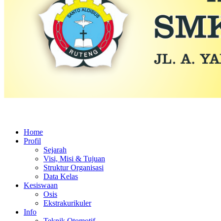
Home
Profil
Sejarah
Visi, Misi & Tujuan
Struktur Organisasi
Data Kelas
Kesiswaan
Osis
Ekstrakurikuler
Info
Teknik Otomotif