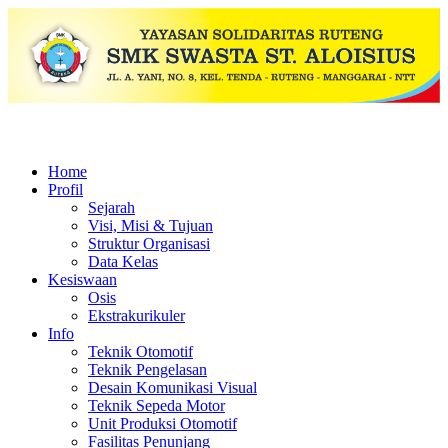
Home
Profil
Sejarah
Visi, Misi & Tujuan
Struktur Organisasi
Data Kelas
Kesiswaan
Osis
Ekstrakurikuler
Info
Teknik Otomotif
Teknik Pengelasan
Desain Komunikasi Visual
Teknik Sepeda Motor
Unit Produksi Otomotif
Fasilitas Penunjang