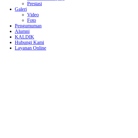
Prestasi
Galeri
Video
Foto
Pengumuman
Alumni
KALDIK
Hubungi Kami
Layanan Online