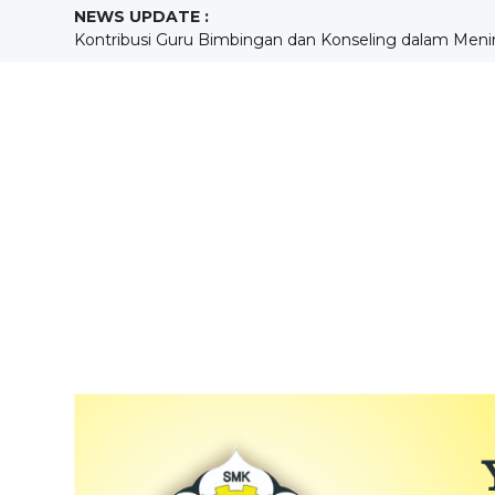
NEWS UPDATE :
KEGIATAN ENGLISH MORNING DAN HUBUNGANNYA 
Mengukur Kompetensi, Membangun Masa Depan : Pel
Menempa Disiplin dan Kreativitas melalui ekstrakurikule
SEKOLAH BERPRESTASI...
KONTRIBUSI PENDIDIKAN KEWARGANEGARAAN SISW
Building Holistic Generations at SMKS Aloisius...
Pengembangan Kompetensi Mekanik MudaMelalui Prak
Sebuah Pengalaman yang Menggurui Sang Guru...
MENGASAH KREATIVITAS PESERTA DIDIK MELALUI 
Kontribusi Guru Bimbingan dan Konseling dalam Meni