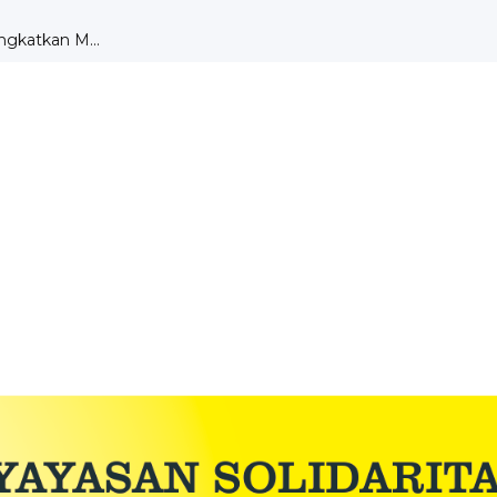
DENGAN TEORI MOTIVA...
aksanaan UKK ...
r Dru...
A SMK ST ALOISIUS ...
tik di Bengk...
PEMBELAJARAN PKK ...
ngkatkan M...