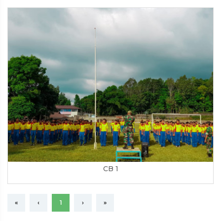
CB 1
«
‹
1
›
»