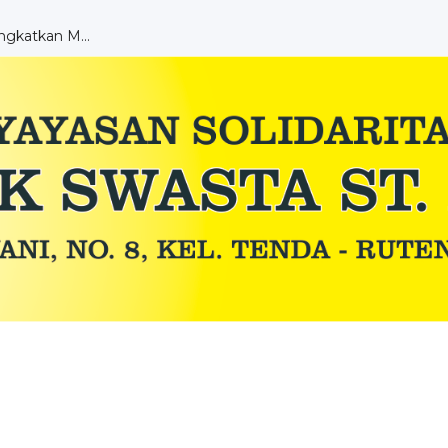
DENGAN TEORI MOTIVA...
aksanaan UKK ...
r Dru...
A SMK ST ALOISIUS ...
tik di Bengk...
PEMBELAJARAN PKK ...
ngkatkan M...