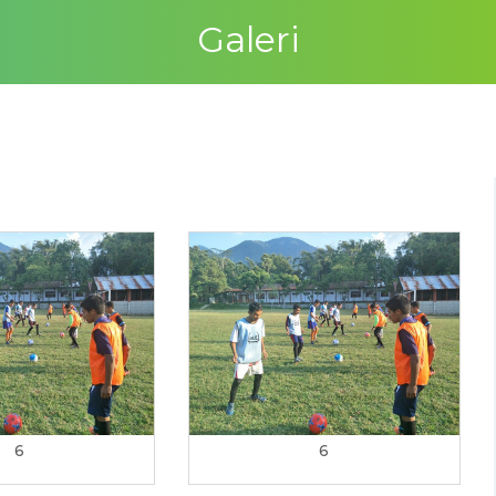
Galeri
6
6