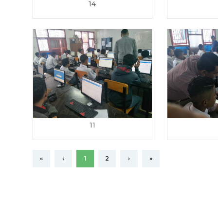
14
11
«
‹
1
2
›
»