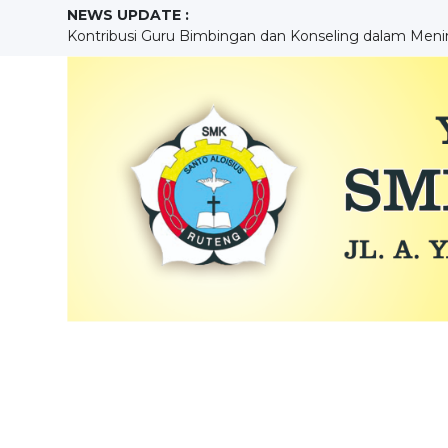
NEWS UPDATE :
KEGIATAN ENGLISH MORNING DAN HUBUNGANNYA 
Mengukur Kompetensi, Membangun Masa Depan : Pel
Menempa Disiplin dan Kreativitas melalui ekstrakurikule
SEKOLAH BERPRESTASI...
KONTRIBUSI PENDIDIKAN KEWARGANEGARAAN SISW
Building Holistic Generations at SMKS Aloisius...
Pengembangan Kompetensi Mekanik MudaMelalui Prak
Sebuah Pengalaman yang Menggurui Sang Guru...
MENGASAH KREATIVITAS PESERTA DIDIK MELALUI 
Kontribusi Guru Bimbingan dan Konseling dalam Meni