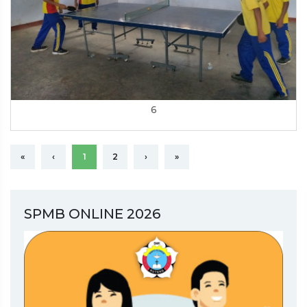
6
«
‹
1
2
›
»
SPMB ONLINE 2026