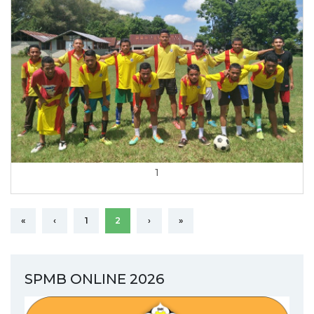
1
«
‹
1
2
›
»
SPMB ONLINE 2026